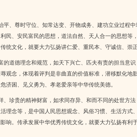
治平、尊时守位、知常达变、开物成务、建功立业过程中
民利民、安民富民的思想，道法自然、天人合一的思想等
秀传统文化，就要大力弘扬讲仁爱、重民本、守诚信、崇
富的道德理念和规范，如天下兴亡、匹夫有责的担当意识
荣辱观念，体现着评判是非曲直的价值标准，潜移默化地
扶危济困、见义勇为、孝老爱亲等中华传统美德。
样、珍贵的精神财富，如求同存异、和而不同的处世方法
生活理念等，是中国人民思想观念、风俗习惯、生活方式
刻影响。传承发展中华优秀传统文化，就要大力弘扬有利